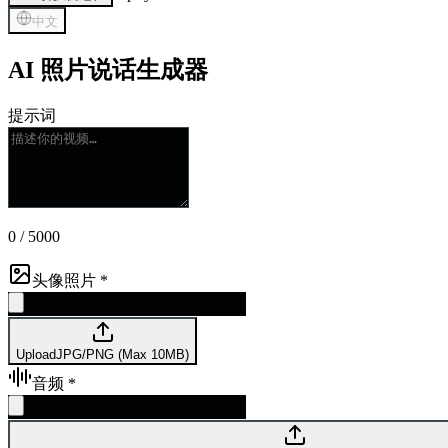
中文
AI 照片说话生成器
提示词
0
/
5000
头像照片
*
Upload
JPG/PNG (Max 10MB)
音频
*