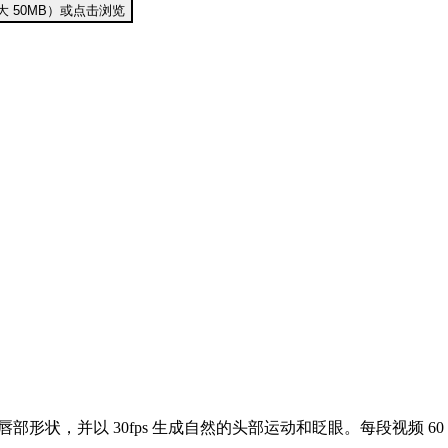
 50MB）
或点击浏览
形状，并以 30fps 生成自然的头部运动和眨眼。每段视频 60