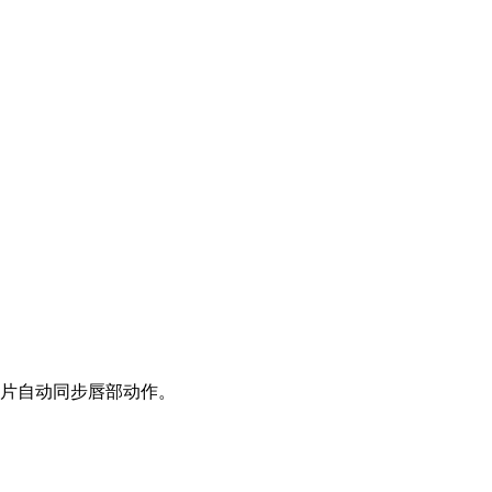
说话照片自动同步唇部动作。