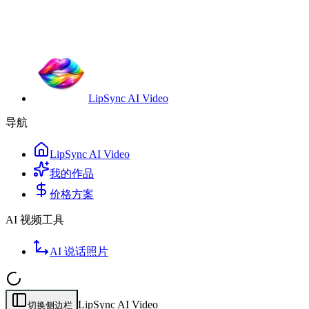
LipSync AI Video
导航
LipSync AI Video
我的作品
价格方案
AI 视频工具
AI 说话照片
LipSync AI Video
切换侧边栏